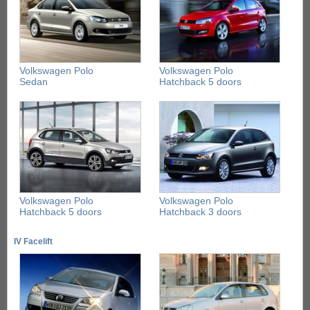
Volkswagen Polo
Volkswagen Polo
Sedan
Hatchback 5 doors
Volkswagen Polo
Volkswagen Polo
Hatchback 5 doors
Hatchback 3 doors
IV Facelift