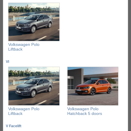
Volkswagen Polo
Liftback
VI
Volkswagen Polo
Volkswagen Polo
Liftback
Hatchback 5 doors
V Facelift