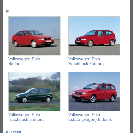
III
Volkswagen Polo
Volkswagen Polo
Sedan
Hatchback 3 doors
Volkswagen Polo
Volkswagen Polo
Hatchback 5 doors
Estate (wagon) 5 doors
II Facelift